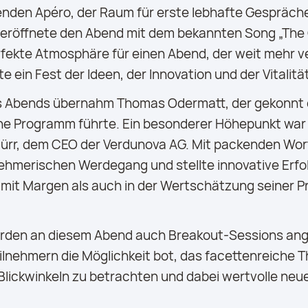
den Apéro, der Raum für erste lebhafte Gespräche
 eröffnete den Abend mit dem bekannten Song „The Ci
rfekte Atmosphäre für einen Abend, der weit mehr v
te ein Fest der Ideen, der Innovation und der Vitalit
s Abends übernahm Thomas Odermatt, der gekonnt 
e Programm führte. Ein besonderer Höhepunkt war d
ürr, dem CEO der Verdunova AG. Mit packenden Wor
hmerischen Werdegang und stellte innovative Erfol
mit Margen als auch in der Wertschätzung seiner P
rden an diesem Abend auch Breakout-Sessions ang
ilnehmern die Möglichkeit bot, das facettenreiche T
Blickwinkeln zu betrachten und dabei wertvolle neu