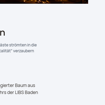
en
äste strömten in die
alität“ verzaubern
ngierter Baum aus
hrs der LIBS Baden