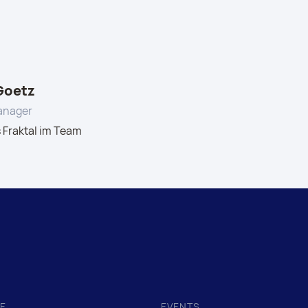
Goetz
anager
 Fraktal im Team
E
EVENTS