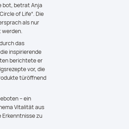
 bot, betrat Anja
rcle of Life“. Die
ersprach als nur
ät werden.
durch das
ie inspirierende
ten berichtete er
gsrezepte vor, die
rodukte türöffnend
eboten – ein
hema Vitalität aus
e Erkenntnisse zu