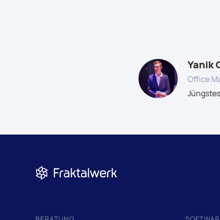
Yanik 
Office M
Jüngstes
BERATUNG
SOFTWAR