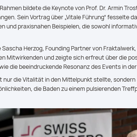
 Rahmen bildete die Keynote von Prof. Dr. Armin Tros
gen. Sein Vortrag über „Vitale Führung“ fesselte da
ken und praxisnahen Beispielen, die sowohl informat
Sascha Herzog, Founding Partner von Fraktalwerk, 
llen Mitwirkenden und zeigte sich erfreut über die po
owie die beeindruckende Resonanz des Events in de
 nur die Vitalität in den Mittelpunkt stellte, sondern 
önlichkeiten, die Baden zu einem pulsierenden Tref